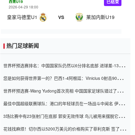
西青U19
已结束
2026-04-29 18:00
皇家马德里U19
莱加内斯U19
VS
热门足球新闻
世界杯预选赛排名：中国国家队仍然以6分排名底部 进球差-13令人
震惊
您是如何获得世界第一的？巴西1-4阿根廷：Vinicius 0射击90分钟
内
世界杯预选赛-Wang Yudong首次亮相 中国国家足球队错过了世界
杯0-2
最佳中国超级联赛球队：港口的年轻球员在一场战斗中闻名 伊万放
弃了泰桑（Taishan）
3场比赛中有23张射门在底部 郭安无效传球 鸟儿被用来摆脱它
Setien痴迷于三名后卫
花钱找麻烦！切尔西以5200万美元的价格购买了菲利克斯 签了7年