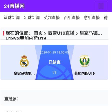
24直播网
篮球新闻
足球新闻
英超直播
西甲直播
意甲直播
德甲
现在的位置：
首页
>
西青U19直播
>
皇家马德里
U19VS莱加内斯U19
2026-04-29 18:00:00
已结束
VS
皇家马德里U19
莱加内斯U19
直播源：