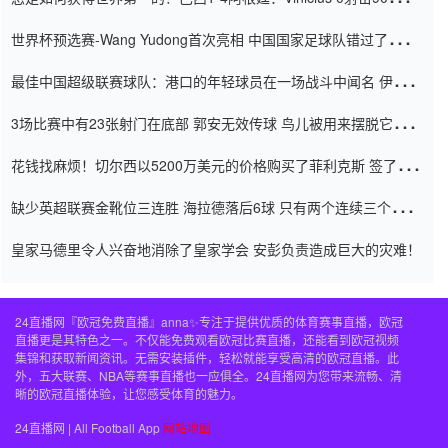
内
世界杯预选赛-Wang Yudong首次亮相 中国国家足球队错过了世界
杯0-2
最佳中国超级联赛球队：港口的年轻球员在一场战斗中闻名 伊万放
弃了泰桑（Taishan）
3场比赛中有23张射门在底部 郭安无效传球 鸟儿被用来摆脱它
Setien痴迷于三名后卫
花钱找麻烦！切尔西以5200万美元的价格购买了菲利克斯 签了7年
并在半年内租了夏窗口
缺少英超联赛金靴位三连胜 海拉德落后6球 只有两个连续三个连续
三靴
皇家马德里令人兴奋地消除了皇家学会 安彭负责造成巨大的灾难！
24直播网『欧冠免费直播』anna✨专注于提供优质的体育赛事直播，欧冠
直播更是其特色之一。不仅能免费观看欧冠比赛直播，还能看到欧冠视频
集锦和获取新闻资讯。无需安装插件，轻松就能享受高清的欧冠直播。此
外，五大联赛、NBA等赛事直播也一应俱全。24直播网为您带来流畅、清
晰的欧冠直播体验，让您感受体育的魅力。
24直播网 | All Football App
网站地图