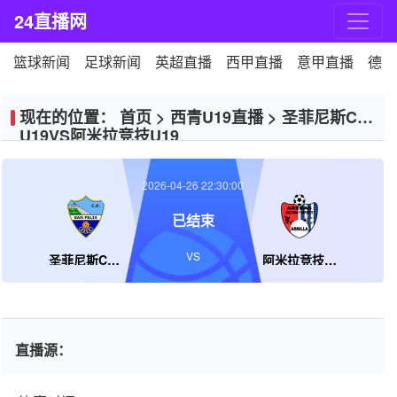
24直播网
篮球新闻
足球新闻
英超直播
西甲直播
意甲直播
德甲
现在的位置：
首页
>
西青U19直播
>
圣菲尼斯CF
U19VS阿米拉竞技U19
2026-04-26 22:30:00
已结束
VS
圣菲尼斯CF U19
阿米拉竞技U19
直播源：