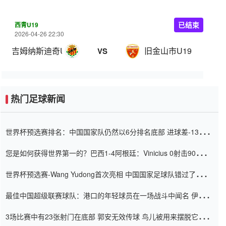
西青U19
已结束
2026-04-26 22:30
吉姆纳斯迪奇U19
旧金山市U19
VS
热门足球新闻
世界杯预选赛排名：中国国家队仍然以6分排名底部 进球差-13令人
震惊
您是如何获得世界第一的？巴西1-4阿根廷：Vinicius 0射击90分钟
内
世界杯预选赛-Wang Yudong首次亮相 中国国家足球队错过了世界
杯0-2
最佳中国超级联赛球队：港口的年轻球员在一场战斗中闻名 伊万放
弃了泰桑（Taishan）
3场比赛中有23张射门在底部 郭安无效传球 鸟儿被用来摆脱它