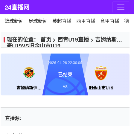
24直播网
篮球新闻
足球新闻
英超直播
西甲直播
意甲直播
德甲
现在的位置：
首页
>
西青U19直播
>
吉姆纳斯迪
奇U19VS旧金山市U19
2026-04-26 22:30:00
已结束
VS
吉姆纳斯迪奇U19
旧金山市U19
直播源：