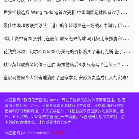
内
世界杯预选赛-Wang Yudong首次亮相 中国国家足球队错过了世界
杯0-2
最佳中国超级联赛球队：港口的年轻球员在一场战斗中闻名 伊万放
弃了泰桑（Taishan）
3场比赛中有23张射门在底部 郭安无效传球 鸟儿被用来摆脱它
Setien痴迷于三名后卫
花钱找麻烦！切尔西以5200万美元的价格购买了菲利克斯 签了7年
并在半年内租了夏窗口
缺少英超联赛金靴位三连胜 海拉德落后6球 只有两个连续三个连续
三靴
皇家马德里令人兴奋地消除了皇家学会 安彭负责造成巨大的灾难！
24直播网『欧冠免费直播』anna✨专注于提供优质的体育赛事直播，欧冠
直播更是其特色之一。不仅能免费观看欧冠比赛直播，还能看到欧冠视频
集锦和获取新闻资讯。无需安装插件，轻松就能享受高清的欧冠直播。此
外，五大联赛、NBA等赛事直播也一应俱全。24直播网为您带来流畅、清
晰的欧冠直播体验，让您感受体育的魅力。
24直播网 | All Football App
网站地图