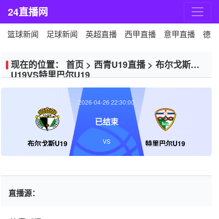
24直播网
篮球新闻
足球新闻
英超直播
西甲直播
意甲直播
德甲
现在的位置：
首页
>
西青U19直播
>
布尔戈斯
U19VS特里巴尔U19
2026-04-26 22:30:00
已结束
VS
布尔戈斯U19
特里巴尔U19
直播源：