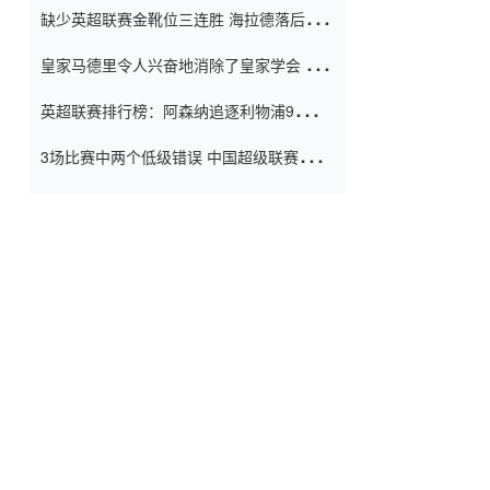
缺少英超联赛金靴位三连胜 海拉德落后6球
窗口
只有两个连续三个连续三靴
皇家马德里令人兴奋地消除了皇家学会 安
彭负责造成巨大的灾难！
英超联赛排行榜：阿森纳追逐利物浦9分 曼
联连续三件坏事
3场比赛中两个低级错误 中国超级联赛的前
守门员很老 是时候让位了 最好的继任者出
现