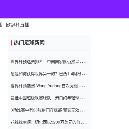
播
欧冠杯直播
热门足球新闻
世界杯预选赛排名：中国国家队仍然以6分
排名底部 进球差-13令人震惊
您是如何获得世界第一的？巴西1-4阿根
廷：Vinicius 0射击90分钟内
世界杯预选赛-Wang Yudong首次亮相 中国
国家足球队错过了世界杯0-2
最佳中国超级联赛球队：港口的年轻球员在
一场战斗中闻名 伊万放弃了泰桑
3场比赛中有23张射门在底部 郭安无效传球
（Taishan）
鸟儿被用来摆脱它 Setien痴迷于三名后卫
花钱找麻烦！切尔西以5200万美元的价格
购买了菲利克斯 签了7年 并在半年内租了夏