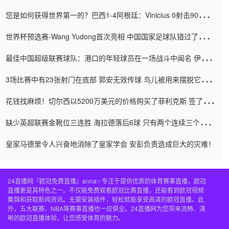
震惊
您是如何获得世界第一的？巴西1-4阿根廷：Vinicius 0射击90分钟
内
世界杯预选赛-Wang Yudong首次亮相 中国国家足球队错过了世界
杯0-2
最佳中国超级联赛球队：港口的年轻球员在一场战斗中闻名 伊万放
弃了泰桑（Taishan）
3场比赛中有23张射门在底部 郭安无效传球 鸟儿被用来摆脱它
Setien痴迷于三名后卫
花钱找麻烦！切尔西以5200万美元的价格购买了菲利克斯 签了7年
并在半年内租了夏窗口
缺少英超联赛金靴位三连胜 海拉德落后6球 只有两个连续三个连续
三靴
皇家马德里令人兴奋地消除了皇家学会 安彭负责造成巨大的灾难！
24直播网『欧冠免费直播』anna✨专注于提供优质的体育赛事直播，欧冠
直播更是其特色之一。不仅能免费观看欧冠比赛直播，还能看到欧冠视频
集锦和获取新闻资讯。无需安装插件，轻松就能享受高清的欧冠直播。此
外，五大联赛、NBA等赛事直播也一应俱全。24直播网为您带来流畅、清
晰的欧冠直播体验，让您感受体育的魅力。