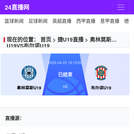
24直播网
篮球新闻
足球新闻
英超直播
西甲直播
意甲直播
德甲
现在的位置：
首页
>
捷U19直播
>
奥林莫斯
U19VS布尔诺U19
2026-04-25 19:15:00
已结束
VS
奥林莫斯U19
布尔诺U19
直播源：