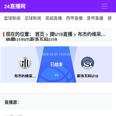
24直播网
篮球新闻
足球新闻
英超直播
西甲直播
意甲直播
德甲
现在的位置：
首页
>
捷U19直播
>
布杰约维采迪
纳摩U19VS斯洛瓦科U19
2026-04-25 19:00:00
已结束
VS
布杰约维采迪纳摩U19
斯洛瓦科U19
直播源：