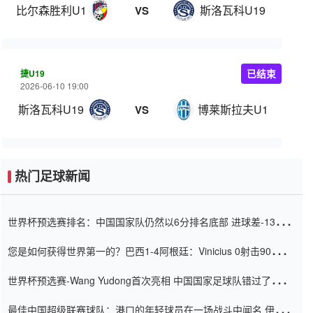
比尔森胜利U19
斯洛瓦科U19
VS
捷U19
已结束
2026-06-10 19:00
斯洛瓦科U19
博莱斯拉夫U19
VS
热门足球新闻
世界杯预选赛排名：中国国家队仍然以6分排名底部 进球差-13令人
震惊
您是如何获得世界第一的？巴西1-4阿根廷：Vinicius 0射击90分钟
内
世界杯预选赛-Wang Yudong首次亮相 中国国家足球队错过了世界
杯0-2
最佳中国超级联赛球队：港口的年轻球员在一场战斗中闻名 伊万放