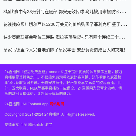
弃了泰桑（Taishan）
3场比赛中有23张射门在底部 郭安无效传球 鸟儿被用来摆脱它
Setien痴迷于三名后卫
花钱找麻烦！切尔西以5200万美元的价格购买了菲利克斯 签了7年
并在半年内租了夏窗口
缺少英超联赛金靴位三连胜 海拉德落后6球 只有两个连续三个连续
三靴
皇家马德里令人兴奋地消除了皇家学会 安彭负责造成巨大的灾难！
24直播网『欧冠免费直播』anna✨专注于提供优质的体育赛事直播，欧冠
直播更是其特色之一。不仅能免费观看欧冠比赛直播，还能看到欧冠视频
集锦和获取新闻资讯。无需安装插件，轻松就能享受高清的欧冠直播。此
外，五大联赛、NBA等赛事直播也一应俱全。24直播网为您带来流畅、清
晰的欧冠直播体验，让您感受体育的魅力。
24直播网 | All Football App
网站地图
Copyright © 2021-2024 24直播网. All Rights Reserved.
友情链接
百度
腾讯
新浪
淘宝