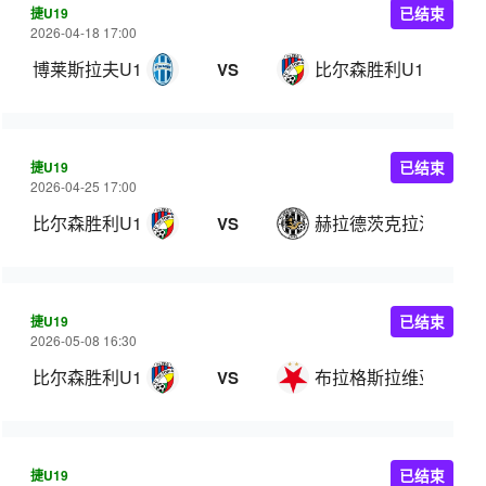
捷U19
已结束
2026-04-18 17:00
博莱斯拉夫U19
比尔森胜利U19
VS
捷U19
已结束
2026-04-25 17:00
比尔森胜利U19
赫拉德茨克拉洛韦U19
VS
捷U19
已结束
2026-05-08 16:30
比尔森胜利U19
布拉格斯拉维亚U19
VS
捷U19
已结束