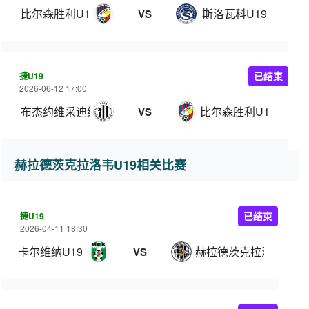
比尔森胜利U19
斯洛瓦科U19
VS
捷U19
已结束
2026-06-12 17:00
布杰约维采迪纳摩U19
比尔森胜利U19
VS
赫拉德茨克拉洛韦U19相关比赛
捷U19
已结束
2026-04-11 18:30
卡尔维纳U19
赫拉德茨克拉洛韦U19
VS