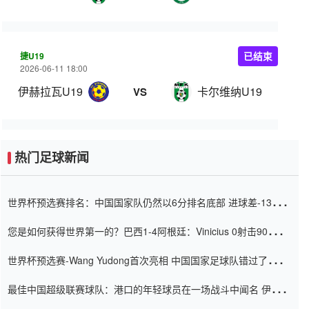
捷U19
已结束
2026-06-11 18:00
伊赫拉瓦U19
卡尔维纳U19
VS
热门足球新闻
世界杯预选赛排名：中国国家队仍然以6分排名底部 进球差-13令人
震惊
您是如何获得世界第一的？巴西1-4阿根廷：Vinicius 0射击90分钟
内
世界杯预选赛-Wang Yudong首次亮相 中国国家足球队错过了世界
杯0-2
最佳中国超级联赛球队：港口的年轻球员在一场战斗中闻名 伊万放
弃了泰桑（Taishan）