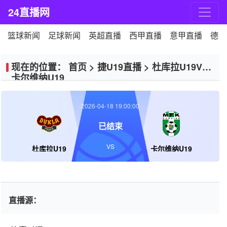
24直播网
篮球新闻
足球新闻
英超直播
西甲直播
意甲直播
德甲
现在的位置：
首页
>
捷U19直播
>
杜库拉U19VS
卡尔维纳U19
2026-04-18 19:00:00
已结束
VS
杜库拉U19
卡尔维纳U19
直播源：