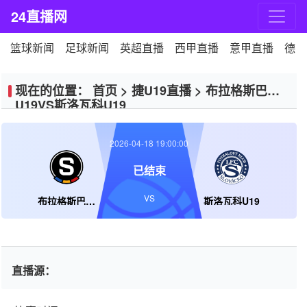
24直播网
篮球新闻
足球新闻
英超直播
西甲直播
意甲直播
德甲
现在的位置：
首页
>
捷U19直播
>
布拉格斯巴达
U19VS斯洛瓦科U19
2026-04-18 19:00:00
已结束
VS
布拉格斯巴达U19
斯洛瓦科U19
直播源：