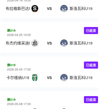
2026-04-18 19:00
布拉格斯巴达U19
斯洛瓦科U19
VS
捷U19
已结束
2026-04-25 19:00
布杰约维采迪纳摩U19
斯洛瓦科U19
VS
捷U19
已结束
2026-05-05 17:00
卡尔维纳U19
斯洛瓦科U19
VS
捷U19
已结束
2026-05-08 17:00