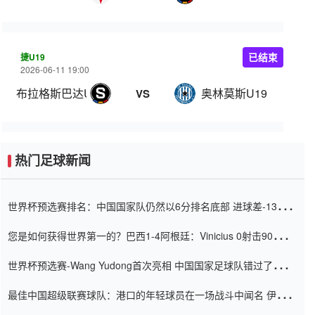
捷U19
已结束
2026-06-11 19:00
布拉格斯巴达U19
奥林莫斯U19
VS
热门足球新闻
世界杯预选赛排名：中国国家队仍然以6分排名底部 进球差-13令人
震惊
您是如何获得世界第一的？巴西1-4阿根廷：Vinicius 0射击90分钟
内
世界杯预选赛-Wang Yudong首次亮相 中国国家足球队错过了世界
杯0-2
最佳中国超级联赛球队：港口的年轻球员在一场战斗中闻名 伊万放
弃了泰桑（Taishan）