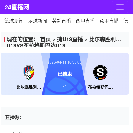
24直播网
篮球新闻
足球新闻
英超直播
西甲直播
意甲直播
德甲
现在的位置：
首页
>
捷U19直播
>
比尔森胜利
U19VS布拉格斯巴达U19
2026-04-11 16:30:00
已结束
VS
比尔森胜利U19
布拉格斯巴达U19
直播源：