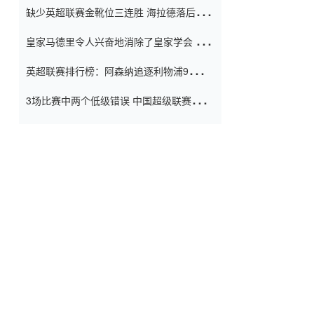
缺少英超联赛金靴位三连胜 海拉德落后6球
窗口
只有两个连续三个连续三靴
皇家马德里令人兴奋地消除了皇家学会 安
彭负责造成巨大的灾难！
英超联赛排行榜：阿森纳追逐利物浦9分 曼
联连续三件坏事
3场比赛中两个低级错误 中国超级联赛的前
守门员很老 是时候让位了 最好的继任者出
现