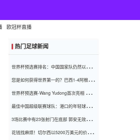
播
欧冠杯直播
热门足球新闻
世界杯预选赛排名：中国国家队仍然以6分
排名底部 进球差-13令人震惊
您是如何获得世界第一的？巴西1-4阿根
廷：Vinicius 0射击90分钟内
世界杯预选赛-Wang Yudong首次亮相 中国
国家足球队错过了世界杯0-2
最佳中国超级联赛球队：港口的年轻球员在
一场战斗中闻名 伊万放弃了泰桑
3场比赛中有23张射门在底部 郭安无效传球
（Taishan）
鸟儿被用来摆脱它 Setien痴迷于三名后卫
花钱找麻烦！切尔西以5200万美元的价格
购买了菲利克斯 签了7年 并在半年内租了夏