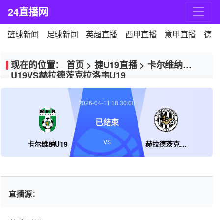
24直播网
篮球新闻
足球新闻
英超直播
西甲直播
意甲直播
德甲
现在的位置：
首页
>
捷U19直播
>
卡尔维纳
U19VS赫拉德茨克拉洛韦U19
2026-04-11 18:30:00
已结束
VS
卡尔维纳U19
赫拉德茨克拉洛韦U19
直播源：