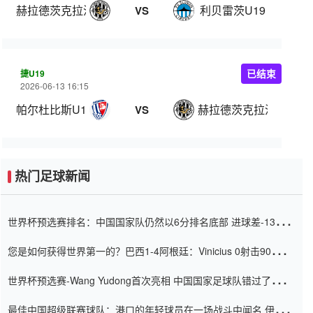
赫拉德茨克拉洛韦U19
利贝雷茨U19
VS
捷U19
已结束
2026-06-13 16:15
帕尔杜比斯U19
赫拉德茨克拉洛韦U19
VS
热门足球新闻
世界杯预选赛排名：中国国家队仍然以6分排名底部 进球差-13令人
震惊
您是如何获得世界第一的？巴西1-4阿根廷：Vinicius 0射击90分钟
内
世界杯预选赛-Wang Yudong首次亮相 中国国家足球队错过了世界
杯0-2
最佳中国超级联赛球队：港口的年轻球员在一场战斗中闻名 伊万放