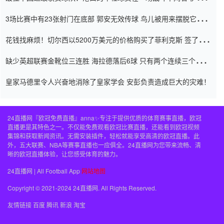
弃了泰桑（Taishan）
3场比赛中有23张射门在底部 郭安无效传球 鸟儿被用来摆脱它
Setien痴迷于三名后卫
花钱找麻烦！切尔西以5200万美元的价格购买了菲利克斯 签了7年
并在半年内租了夏窗口
缺少英超联赛金靴位三连胜 海拉德落后6球 只有两个连续三个连续
三靴
皇家马德里令人兴奋地消除了皇家学会 安彭负责造成巨大的灾难！
24直播网『欧冠免费直播』anna✨专注于提供优质的体育赛事直播，欧冠
直播更是其特色之一。不仅能免费观看欧冠比赛直播，还能看到欧冠视频
集锦和获取新闻资讯。无需安装插件，轻松就能享受高清的欧冠直播。此
外，五大联赛、NBA等赛事直播也一应俱全。24直播网为您带来流畅、清
晰的欧冠直播体验，让您感受体育的魅力。
24直播网 | All Football App
网站地图
Copyright © 2021-2024 24直播网. All Rights Reserved.
友情链接
百度
腾讯
新浪
淘宝