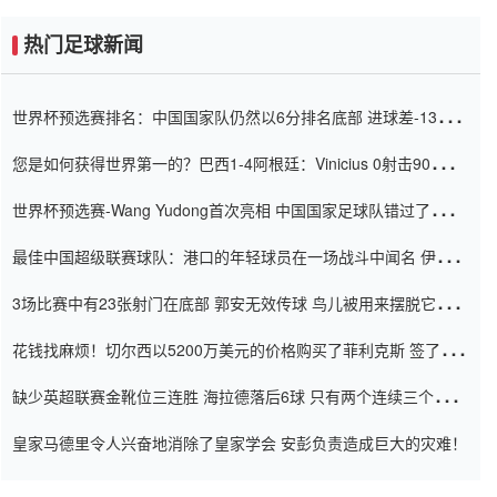
热门足球新闻
世界杯预选赛排名：中国国家队仍然以6分排名底部 进球差-13令人
震惊
您是如何获得世界第一的？巴西1-4阿根廷：Vinicius 0射击90分钟
内
世界杯预选赛-Wang Yudong首次亮相 中国国家足球队错过了世界
杯0-2
最佳中国超级联赛球队：港口的年轻球员在一场战斗中闻名 伊万放
弃了泰桑（Taishan）
3场比赛中有23张射门在底部 郭安无效传球 鸟儿被用来摆脱它
Setien痴迷于三名后卫
花钱找麻烦！切尔西以5200万美元的价格购买了菲利克斯 签了7年
并在半年内租了夏窗口
缺少英超联赛金靴位三连胜 海拉德落后6球 只有两个连续三个连续
三靴
皇家马德里令人兴奋地消除了皇家学会 安彭负责造成巨大的灾难！