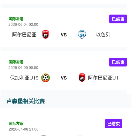
国际友谊
已结束
2026-06-04 02:00
阿尔巴尼亚
以色列
VS
国际友谊
已结束
2026-06-05 00:00
保加利亚U19
阿尔巴尼亚U19
VS
卢森堡相关比赛
国际友谊
已结束
2026-04-08 21:00