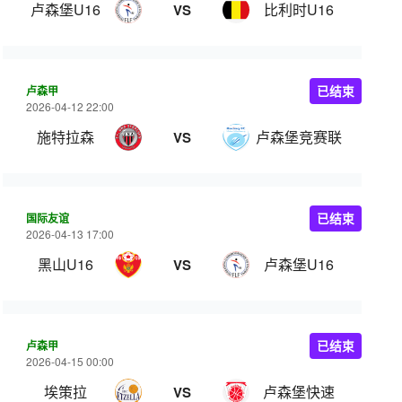
卢森堡U16
比利时U16
VS
卢森甲
已结束
2026-04-12 22:00
施特拉森
卢森堡竞赛联
VS
国际友谊
已结束
2026-04-13 17:00
黑山U16
卢森堡U16
VS
卢森甲
已结束
2026-04-15 00:00
埃策拉
卢森堡快速
VS