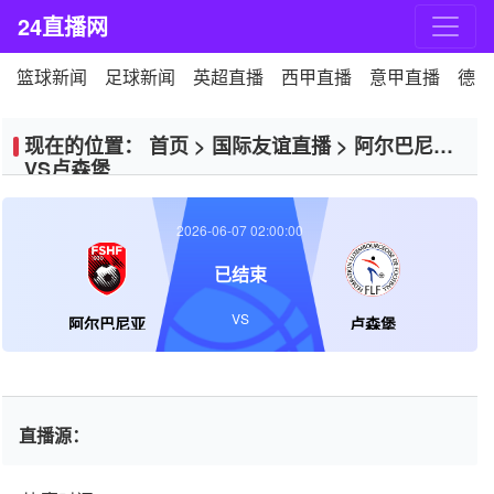
24直播网
篮球新闻
足球新闻
英超直播
西甲直播
意甲直播
德甲
现在的位置：
首页
>
国际友谊直播
>
阿尔巴尼亚
VS卢森堡
2026-06-07 02:00:00
已结束
VS
阿尔巴尼亚
卢森堡
直播源：