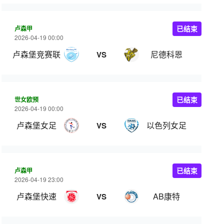
卢森甲
已结束
2026-04-19 00:00
卢森堡竞赛联
尼德科恩
VS
世女欧预
已结束
2026-04-19 00:00
卢森堡女足
以色列女足
VS
卢森甲
已结束
2026-04-19 23:00
卢森堡快速
AB康特
VS