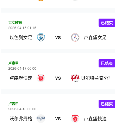
世女欧预
已结束
2026-04-15 01:15
以色列女足
卢森堡女足
VS
卢森甲
已结束
2026-04-17 00:00
卢森堡快速
贝尔特兰奇分部
VS
卢森甲
已结束
2026-04-18 00:00
沃尔弗丹格
卢森堡快速
VS