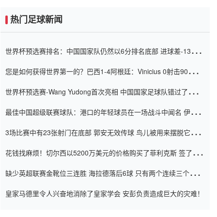
热门足球新闻
世界杯预选赛排名：中国国家队仍然以6分排名底部 进球差-13令人
震惊
您是如何获得世界第一的？巴西1-4阿根廷：Vinicius 0射击90分钟
内
世界杯预选赛-Wang Yudong首次亮相 中国国家足球队错过了世界
杯0-2
最佳中国超级联赛球队：港口的年轻球员在一场战斗中闻名 伊万放
弃了泰桑（Taishan）
3场比赛中有23张射门在底部 郭安无效传球 鸟儿被用来摆脱它
Setien痴迷于三名后卫
花钱找麻烦！切尔西以5200万美元的价格购买了菲利克斯 签了7年
并在半年内租了夏窗口
缺少英超联赛金靴位三连胜 海拉德落后6球 只有两个连续三个连续
三靴
皇家马德里令人兴奋地消除了皇家学会 安彭负责造成巨大的灾难！