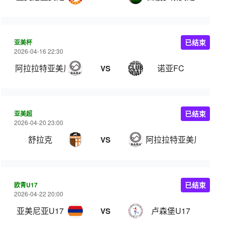
亚美杯
已结束
2026-04-16 22:30
阿拉拉特亚美尼亚
诺亚FC
VS
亚美超
已结束
2026-04-20 23:00
舒拉克
阿拉拉特亚美尼亚
VS
欧青U17
已结束
2026-04-22 20:00
亚美尼亚U17
卢森堡U17
VS