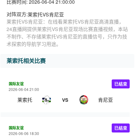
比赛时间: 2026-06-04 21:00:00
对阵双方:
莱索托VS肯尼亚
莱索托VS肯尼亚：在线看莱索托VS肯尼亚高清直播，
24直播网提供莱索托VS肯尼亚现场比赛直播视频，本站
不制作、不存储莱索托VS肯尼亚的直播信号，只作为技
术探索的导航学习用途。
莱索托相关比赛
国际友谊
已结束
2026-06-04 21:00
莱索托
肯尼亚
VS
国际友谊
已结束
2026-06-06 18:30