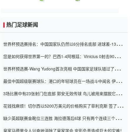
热门足球新闻
世界杯预选赛排名：中国国家队仍然以6分排名底部 进球差-13令人
震惊
您是如何获得世界第一的？巴西1-4阿根廷：Vinicius 0射击90分钟
内
世界杯预选赛-Wang Yudong首次亮相 中国国家足球队错过了世界
杯0-2
最佳中国超级联赛球队：港口的年轻球员在一场战斗中闻名 伊万放
弃了泰桑（Taishan）
3场比赛中有23张射门在底部 郭安无效传球 鸟儿被用来摆脱它
Setien痴迷于三名后卫
花钱找麻烦！切尔西以5200万美元的价格购买了菲利克斯 签了7年
并在半年内租了夏窗口
缺少英超联赛金靴位三连胜 海拉德落后6球 只有两个连续三个连续
三靴
皇家马德里令人兴奋地消除了皇家学会 安彭负责造成巨大的灾难！