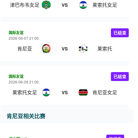
津巴布韦女足
莱索托女足
VS
国际友谊
已结束
2026-06-07 21:00
肯尼亚
莱索托
VS
国际友谊
已结束
2026-06-09 21:00
莱索托女足
肯尼亚女足
VS
肯尼亚相关比赛