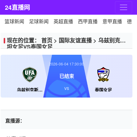
24直播网
篮球新闻
足球新闻
英超直播
西甲直播
意甲直播
德甲
现在的位置：
首页
>
国际友谊直播
>
乌兹别克斯
坦女足VS泰国女足
2026-06-04 17:30:00
已结束
VS
乌兹别克斯坦女足
泰国女足
直播源：