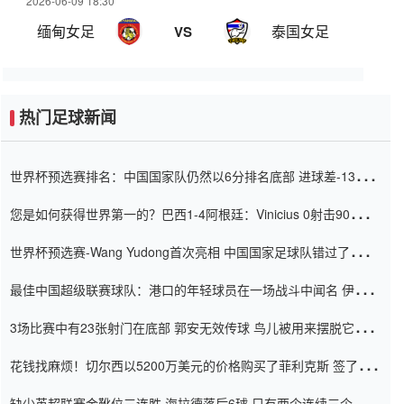
2026-06-09 18:30
缅甸女足
泰国女足
VS
热门足球新闻
世界杯预选赛排名：中国国家队仍然以6分排名底部 进球差-13令人
震惊
您是如何获得世界第一的？巴西1-4阿根廷：Vinicius 0射击90分钟
内
世界杯预选赛-Wang Yudong首次亮相 中国国家足球队错过了世界
杯0-2
最佳中国超级联赛球队：港口的年轻球员在一场战斗中闻名 伊万放
弃了泰桑（Taishan）
3场比赛中有23张射门在底部 郭安无效传球 鸟儿被用来摆脱它
Setien痴迷于三名后卫
花钱找麻烦！切尔西以5200万美元的价格购买了菲利克斯 签了7年
并在半年内租了夏窗口
缺少英超联赛金靴位三连胜 海拉德落后6球 只有两个连续三个连续