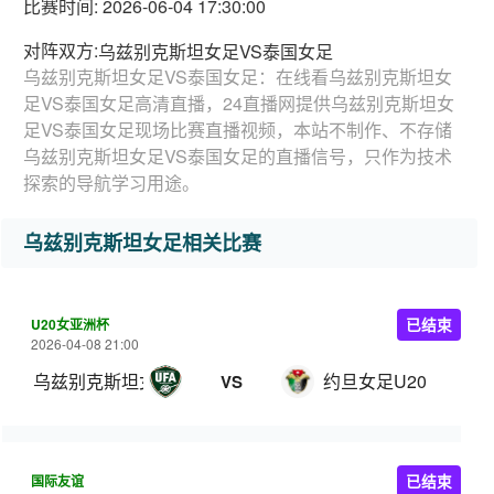
比赛时间: 2026-06-04 17:30:00
对阵双方:
乌兹别克斯坦女足VS泰国女足
乌兹别克斯坦女足VS泰国女足：在线看乌兹别克斯坦女
足VS泰国女足高清直播，24直播网提供乌兹别克斯坦女
足VS泰国女足现场比赛直播视频，本站不制作、不存储
乌兹别克斯坦女足VS泰国女足的直播信号，只作为技术
探索的导航学习用途。
乌兹别克斯坦女足相关比赛
U20女亚洲杯
已结束
2026-04-08 21:00
乌兹别克斯坦女足U20
约旦女足U20
VS
国际友谊
已结束