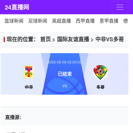
24直播网
篮球新闻
足球新闻
英超直播
西甲直播
意甲直播
德甲
现在的位置：
首页
>
国际友谊直播
>
中非VS多哥
2026-06-06 02:00:00
已结束
VS
中非
多哥
直播源：