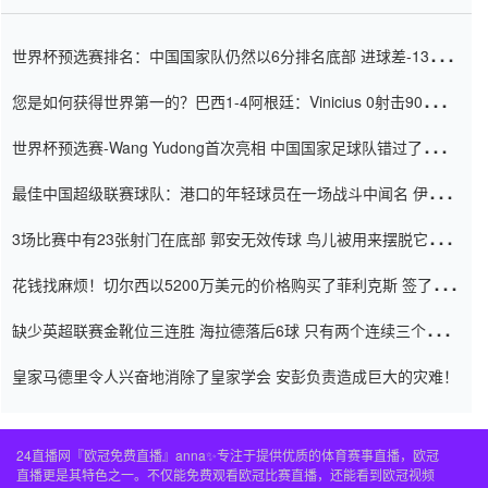
世界杯预选赛排名：中国国家队仍然以6分排名底部 进球差-13令人
震惊
您是如何获得世界第一的？巴西1-4阿根廷：Vinicius 0射击90分钟
内
世界杯预选赛-Wang Yudong首次亮相 中国国家足球队错过了世界
杯0-2
最佳中国超级联赛球队：港口的年轻球员在一场战斗中闻名 伊万放
弃了泰桑（Taishan）
3场比赛中有23张射门在底部 郭安无效传球 鸟儿被用来摆脱它
Setien痴迷于三名后卫
花钱找麻烦！切尔西以5200万美元的价格购买了菲利克斯 签了7年
并在半年内租了夏窗口
缺少英超联赛金靴位三连胜 海拉德落后6球 只有两个连续三个连续
三靴
皇家马德里令人兴奋地消除了皇家学会 安彭负责造成巨大的灾难！
24直播网『欧冠免费直播』anna✨专注于提供优质的体育赛事直播，欧冠
直播更是其特色之一。不仅能免费观看欧冠比赛直播，还能看到欧冠视频