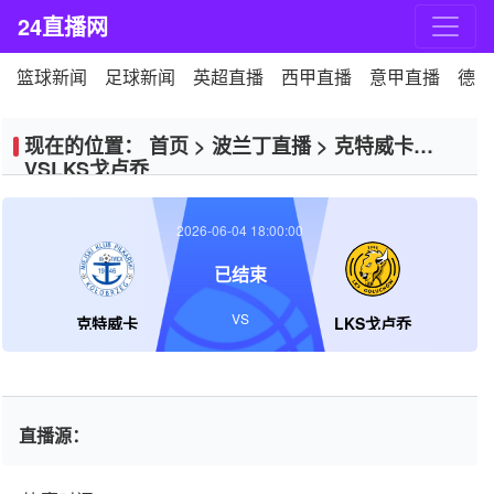
24直播网
篮球新闻
足球新闻
英超直播
西甲直播
意甲直播
德甲
现在的位置：
首页
>
波兰丁直播
>
克特威卡
VSLKS戈卢乔
2026-06-04 18:00:00
已结束
VS
克特威卡
LKS戈卢乔
直播源：