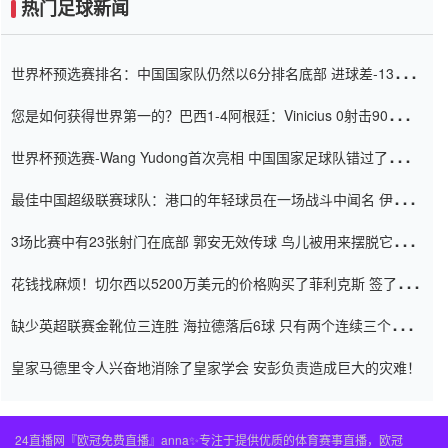
热门足球新闻
世界杯预选赛排名：中国国家队仍然以6分排名底部 进球差-13令人
震惊
您是如何获得世界第一的？巴西1-4阿根廷：Vinicius 0射击90分钟
内
世界杯预选赛-Wang Yudong首次亮相 中国国家足球队错过了世界
杯0-2
最佳中国超级联赛球队：港口的年轻球员在一场战斗中闻名 伊万放
弃了泰桑（Taishan）
3场比赛中有23张射门在底部 郭安无效传球 鸟儿被用来摆脱它
Setien痴迷于三名后卫
花钱找麻烦！切尔西以5200万美元的价格购买了菲利克斯 签了7年
并在半年内租了夏窗口
缺少英超联赛金靴位三连胜 海拉德落后6球 只有两个连续三个连续
三靴
皇家马德里令人兴奋地消除了皇家学会 安彭负责造成巨大的灾难！
24直播网『欧冠免费直播』anna✨专注于提供优质的体育赛事直播，欧冠