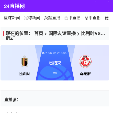
24直播网
篮球新闻
足球新闻
英超直播
西甲直播
意甲直播
德甲
现在的位置：
首页
>
国际友谊直播
>
比利时VS突
尼斯
2026-06-06 21:00:00
已结束
VS
比利时
突尼斯
直播源：