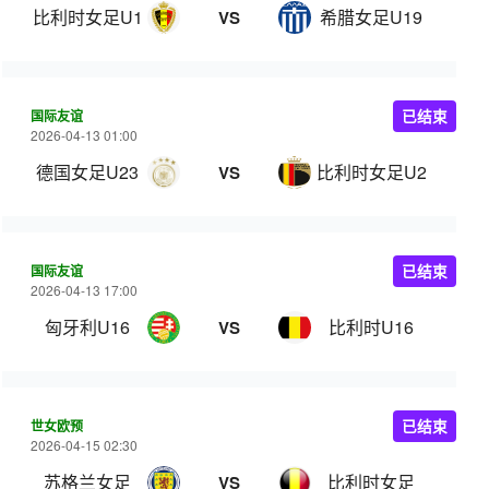
比利时女足U19
希腊女足U19
VS
国际友谊
已结束
2026-04-13 01:00
德国女足U23
比利时女足U23
VS
国际友谊
已结束
2026-04-13 17:00
匈牙利U16
比利时U16
VS
世女欧预
已结束
2026-04-15 02:30
苏格兰女足
比利时女足
VS