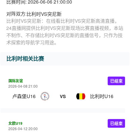
比赛时间: 2026-06-06 21:00:00
对阵双方:
比利时VS突尼斯
比利时VS突尼斯：在线看比利时VS突尼斯高清直播，
24直播网提供比利时VS突尼斯现场比赛直播视频，本站
不制作、不存储比利时VS突尼斯的直播信号，只作为技
术探索的导航学习用途。
比利时相关比赛
国际友谊
已结束
2026-04-08 21:00
卢森堡U16
比利时U16
VS
女欧U19
已结束
2026-04-12 20:00