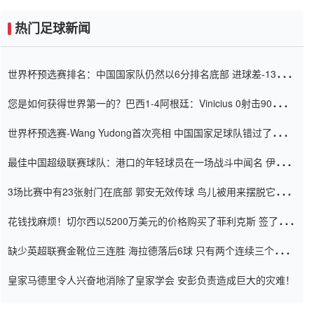
热门足球新闻
世界杯预选赛排名：中国国家队仍然以6分排名底部 进球差-13令人
震惊
您是如何获得世界第一的？巴西1-4阿根廷：Vinicius 0射击90分钟
内
世界杯预选赛-Wang Yudong首次亮相 中国国家足球队错过了世界
杯0-2
最佳中国超级联赛球队：港口的年轻球员在一场战斗中闻名 伊万放
弃了泰桑（Taishan）
3场比赛中有23张射门在底部 郭安无效传球 鸟儿被用来摆脱它
Setien痴迷于三名后卫
花钱找麻烦！切尔西以5200万美元的价格购买了菲利克斯 签了7年
并在半年内租了夏窗口
缺少英超联赛金靴位三连胜 海拉德落后6球 只有两个连续三个连续
三靴
皇家马德里令人兴奋地消除了皇家学会 安彭负责造成巨大的灾难！