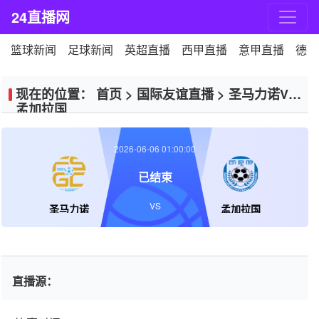
24直播网
篮球新闻
足球新闻
英超直播
西甲直播
意甲直播
德甲
现在的位置：
首页
>
国际友谊直播
>
圣马力诺VS
孟加拉国
2026-06-06 01:00:00
已结束
VS
圣马力诺
孟加拉国
直播源：