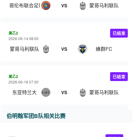
哥伦布联合足球俱乐部
蒙哥马利联队
VS
美乙2
已结束
2026-06-14 08:00
蒙哥马利联队
蜂群FC
VS
美乙2
已结束
2026-06-18 07:30
东亚特兰大
蒙哥马利联队
VS
伯明翰军团B队相关比赛