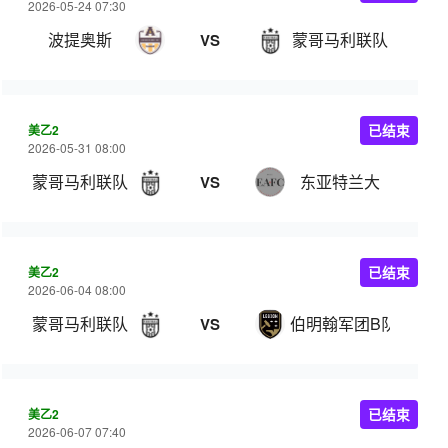
2026-05-24 07:30
波提奥斯
蒙哥马利联队
VS
美乙2
已结束
2026-05-31 08:00
蒙哥马利联队
东亚特兰大
VS
美乙2
已结束
2026-06-04 08:00
蒙哥马利联队
伯明翰军团B队
VS
美乙2
已结束
2026-06-07 07:40