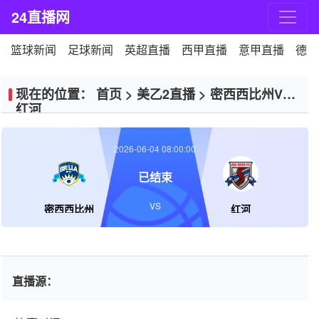
24直播网
篮球新闻
足球新闻
英超直播
西甲直播
意甲直播
德甲
现在的位置：
首页
>
美乙2直播
>
密西西比州VS
红河
2026-06-04 08:00:00
已结束
VS
密西西比州
红河
直播源：