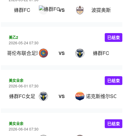
蜂群FC
波提奥斯
VS
美乙2
已结束
2026-05-24 07:30
哥伦布联合足球俱乐部
蜂群FC
VS
美女业余
已结束
2026-06-01 07:30
蜂群FC女足
诺克斯维尔SC女足
VS
美女业余
已结束
2026-06-04 07:30