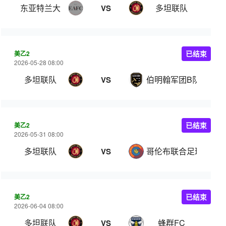
东亚特兰大
多坦联队
VS
美乙2
已结束
2026-05-28 08:00
多坦联队
伯明翰军团B队
VS
美乙2
已结束
2026-05-31 08:00
多坦联队
哥伦布联合足球俱乐
VS
美乙2
已结束
2026-06-04 08:00
多坦联队
蜂群FC
VS