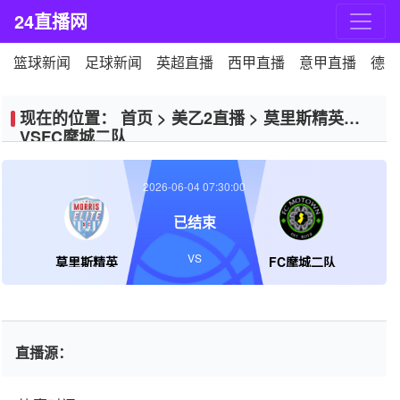
24直播网
篮球新闻
足球新闻
英超直播
西甲直播
意甲直播
德甲
现在的位置：
首页
>
美乙2直播
>
莫里斯精英
VSFC摩城二队
2026-06-04 07:30:00
已结束
VS
莫里斯精英
FC摩城二队
直播源：