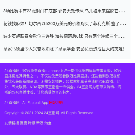
弃了泰桑（Taishan）
3场比赛中有23张射门在底部 郭安无效传球 鸟儿被用来摆脱它
Setien痴迷于三名后卫
花钱找麻烦！切尔西以5200万美元的价格购买了菲利克斯 签了7年
并在半年内租了夏窗口
缺少英超联赛金靴位三连胜 海拉德落后6球 只有两个连续三个连续
三靴
皇家马德里令人兴奋地消除了皇家学会 安彭负责造成巨大的灾难！
24直播网『欧冠免费直播』anna✨专注于提供优质的体育赛事直播，欧冠
直播更是其特色之一。不仅能免费观看欧冠比赛直播，还能看到欧冠视频
集锦和获取新闻资讯。无需安装插件，轻松就能享受高清的欧冠直播。此
外，五大联赛、NBA等赛事直播也一应俱全。24直播网为您带来流畅、清
晰的欧冠直播体验，让您感受体育的魅力。
24直播网 | All Football App
网站地图
Copyright © 2021-2024 24直播网. All Rights Reserved.
友情链接
百度
腾讯
新浪
淘宝