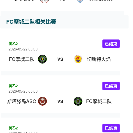
FC摩城二队相关比赛
美乙2
已结束
2026-05-22 08:00
FC摩城二队
切斯特火焰
VS
美乙2
已结束
2026-05-25 06:00
斯塔滕岛ASC
FC摩城二队
VS
美乙2
已结束