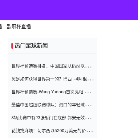
播
欧冠杯直播
热门足球新闻
世界杯预选赛排名：中国国家队仍然以6分
排名底部 进球差-13令人震惊
您是如何获得世界第一的？巴西1-4阿根
廷：Vinicius 0射击90分钟内
世界杯预选赛-Wang Yudong首次亮相 中国
国家足球队错过了世界杯0-2
最佳中国超级联赛球队：港口的年轻球员在
一场战斗中闻名 伊万放弃了泰桑
3场比赛中有23张射门在底部 郭安无效传球
（Taishan）
鸟儿被用来摆脱它 Setien痴迷于三名后卫
花钱找麻烦！切尔西以5200万美元的价格
购买了菲利克斯 签了7年 并在半年内租了夏