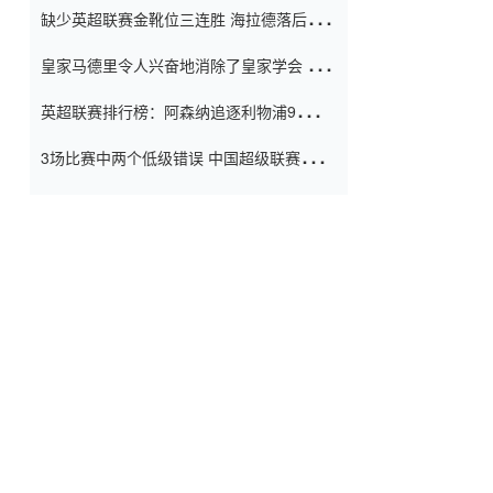
缺少英超联赛金靴位三连胜 海拉德落后6球
窗口
只有两个连续三个连续三靴
皇家马德里令人兴奋地消除了皇家学会 安
彭负责造成巨大的灾难！
英超联赛排行榜：阿森纳追逐利物浦9分 曼
联连续三件坏事
3场比赛中两个低级错误 中国超级联赛的前
守门员很老 是时候让位了 最好的继任者出
现