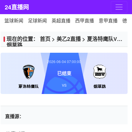
24直播网
篮球新闻
足球新闻
英超直播
西甲直播
意甲直播
德甲
现在的位置：
首页
>
美乙2直播
>
夏洛特鹰队VS
烟草路
2026-06-04 07:00:00
已结束
VS
夏洛特鹰队
烟草路
直播源：