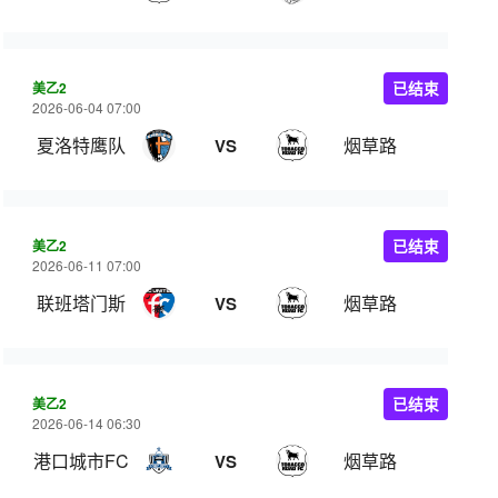
美乙2
已结束
2026-06-04 07:00
夏洛特鹰队
烟草路
VS
美乙2
已结束
2026-06-11 07:00
联班塔门斯
烟草路
VS
美乙2
已结束
2026-06-14 06:30
港口城市FC
烟草路
VS