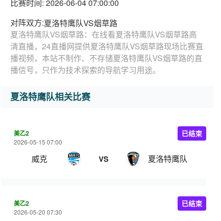
比赛时间: 2026-06-04 07:00:00
对阵双方:
夏洛特鹰队VS烟草路
夏洛特鹰队VS烟草路：在线看夏洛特鹰队VS烟草路高
清直播，24直播网提供夏洛特鹰队VS烟草路现场比赛直
播视频，本站不制作、不存储夏洛特鹰队VS烟草路的直
播信号，只作为技术探索的导航学习用途。
夏洛特鹰队相关比赛
美乙2
已结束
2026-05-15 07:00
威克
夏洛特鹰队
VS
美乙2
已结束
2026-05-20 07:30