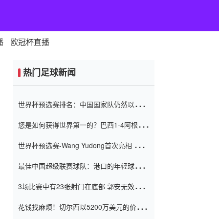
播
欧冠杯直播
热门足球新闻
世界杯预选赛排名：中国国家队仍然以6分
排名底部 进球差-13令人震惊
您是如何获得世界第一的？巴西1-4阿根
廷：Vinicius 0射击90分钟内
世界杯预选赛-Wang Yudong首次亮相 中国
国家足球队错过了世界杯0-2
最佳中国超级联赛球队：港口的年轻球员在
一场战斗中闻名 伊万放弃了泰桑
3场比赛中有23张射门在底部 郭安无效传球
（Taishan）
鸟儿被用来摆脱它 Setien痴迷于三名后卫
花钱找麻烦！切尔西以5200万美元的价格
购买了菲利克斯 签了7年 并在半年内租了夏