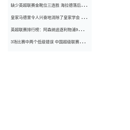
缺少英超联赛金靴位三连胜 海拉德落后6球
窗口
只有两个连续三个连续三靴
皇家马德里令人兴奋地消除了皇家学会 安
彭负责造成巨大的灾难！
英超联赛排行榜：阿森纳追逐利物浦9分 曼
联连续三件坏事
3场比赛中两个低级错误 中国超级联赛的前
守门员很老 是时候让位了 最好的继任者出
现