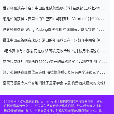
世界杯预选赛排名：中国国家队仍然以6分排名底部 进球差-13令人
震惊
您是如何获得世界第一的？巴西1-4阿根廷：Vinicius 0射击90分钟
内
世界杯预选赛-Wang Yudong首次亮相 中国国家足球队错过了世界
杯0-2
最佳中国超级联赛球队：港口的年轻球员在一场战斗中闻名 伊万放
弃了泰桑（Taishan）
3场比赛中有23张射门在底部 郭安无效传球 鸟儿被用来摆脱它
Setien痴迷于三名后卫
花钱找麻烦！切尔西以5200万美元的价格购买了菲利克斯 签了7年
并在半年内租了夏窗口
缺少英超联赛金靴位三连胜 海拉德落后6球 只有两个连续三个连续
三靴
皇家马德里令人兴奋地消除了皇家学会 安彭负责造成巨大的灾难！
24直播网『欧冠免费直播』anna✨专注于提供优质的体育赛事直播，欧冠
直播更是其特色之一。不仅能免费观看欧冠比赛直播，还能看到欧冠视频
集锦和获取新闻资讯。无需安装插件，轻松就能享受高清的欧冠直播。此