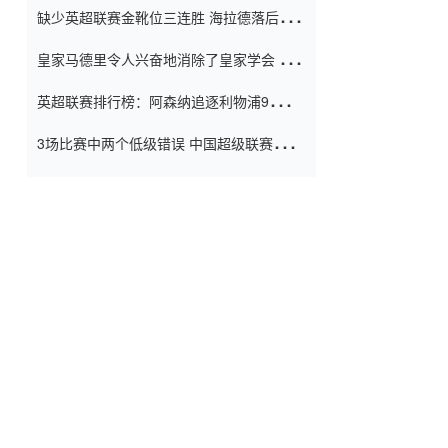
缺少英超联赛金靴位三连胜 海拉德落后6球
窗口
只有两个连续三个连续三靴
皇家马德里令人兴奋地消除了皇家学会 安
彭负责造成巨大的灾难！
英超联赛排行榜：阿森纳追逐利物浦9分 曼
联连续三件坏事
3场比赛中两个低级错误 中国超级联赛的前
守门员很老 是时候让位了 最好的继任者出
现