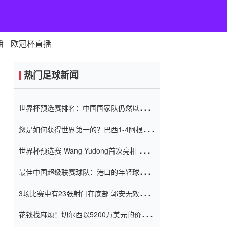
播
欧冠杯直播
热门足球新闻
世界杯预选赛排名：中国国家队仍然以6分
排名底部 进球差-13令人震惊
您是如何获得世界第一的？巴西1-4阿根
廷：Vinicius 0射击90分钟内
世界杯预选赛-Wang Yudong首次亮相 中国
国家足球队错过了世界杯0-2
最佳中国超级联赛球队：港口的年轻球员在
一场战斗中闻名 伊万放弃了泰桑
3场比赛中有23张射门在底部 郭安无效传球
（Taishan）
鸟儿被用来摆脱它 Setien痴迷于三名后卫
花钱找麻烦！切尔西以5200万美元的价格
购买了菲利克斯 签了7年 并在半年内租了夏