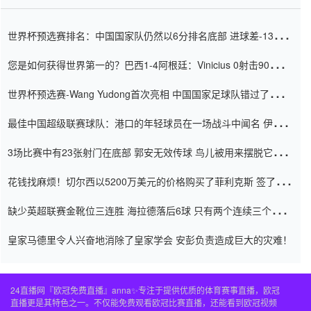
世界杯预选赛排名：中国国家队仍然以6分排名底部 进球差-13令人
震惊
您是如何获得世界第一的？巴西1-4阿根廷：Vinicius 0射击90分钟
内
世界杯预选赛-Wang Yudong首次亮相 中国国家足球队错过了世界
杯0-2
最佳中国超级联赛球队：港口的年轻球员在一场战斗中闻名 伊万放
弃了泰桑（Taishan）
3场比赛中有23张射门在底部 郭安无效传球 鸟儿被用来摆脱它
Setien痴迷于三名后卫
花钱找麻烦！切尔西以5200万美元的价格购买了菲利克斯 签了7年
并在半年内租了夏窗口
缺少英超联赛金靴位三连胜 海拉德落后6球 只有两个连续三个连续
三靴
皇家马德里令人兴奋地消除了皇家学会 安彭负责造成巨大的灾难！
24直播网『欧冠免费直播』anna✨专注于提供优质的体育赛事直播，欧冠
直播更是其特色之一。不仅能免费观看欧冠比赛直播，还能看到欧冠视频