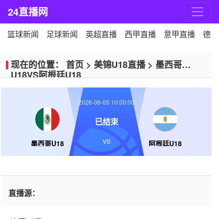
24直播网
篮球新闻
足球新闻
英超直播
西甲直播
意甲直播
德甲
现在的位置：
首页
>
美锦U18直播
>
墨西哥
U18VS阿根廷U18
2026-06-05 10:00:00
已结束
VS
墨西哥U18
阿根廷U18
直播源：