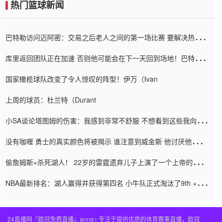
热门篮球新闻
巴特勒访问迈阿密：交易之后老人之间的第一场比赛 要解决热情的
怨恨
库里返回团队正在加速 否则他可能会在下一天回到场地！巴特勒迈
阿密的纸牌游戏引起了人们的关注
国家橄榄球队改变了令人惊叹的阵型！伊万（Ivan
上周的球员：杜兰特（Durant
小SA谈论塔图姆的伤害：我感到非常不舒服 不想看到这些我向他
道歉
没有咖喱 勇士的真实颜色将被揭示 谁注意到威金斯 他讨厌他的老
老板
偷詹姆斯+杀死湖人！ 22岁的雷霆遗弃儿子上演了一个上帝的剧
本：疯狂的反击争夺1亿元人民币的合同
NBA最新排名：湖人赢得并获得第四名 小牛队正式淘汰了9th + 76
人
24直播网『欧冠免费直播』anna✨专注于提供优质的体育赛事直播，欧冠