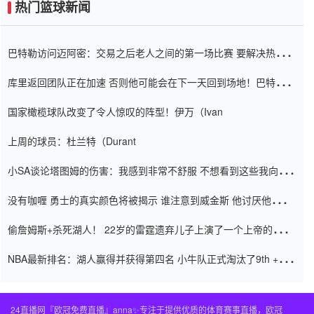
热门篮球新闻
巴特勒访问迈阿密：交易之后老人之间的第一场比赛 要解决热情的
怨恨
库里返回团队正在加速 否则他可能会在下一天回到场地！巴特勒迈
阿密的纸牌游戏引起了人们的关注
国家橄榄球队改变了令人惊叹的阵型！伊万（Ivan
上周的球员：杜兰特（Durant
小SA谈论塔图姆的伤害：我感到非常不舒服 不想看到这些我向他
道歉
没有咖喱 勇士的真实颜色将被揭示 谁注意到威金斯 他讨厌他的老
老板
偷詹姆斯+杀死湖人！ 22岁的雷霆遗弃儿子上演了一个上帝的剧
本：疯狂的反击争夺1亿元人民币的合同
NBA最新排名：湖人赢得并获得第四名 小牛队正式淘汰了9th + 76
人
24直播网『欧冠免费直播』anna✨专注于提供优质的体育赛事直播，欧冠