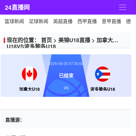
24直播网
篮球新闻
足球新闻
英超直播
西甲直播
意甲直播
德甲
现在的位置：
首页
>
美锦U18直播
>
加拿大
U18VS波多黎各U18
2026-06-05 07:30:00
已结束
VS
加拿大U18
波多黎各U18
直播源：