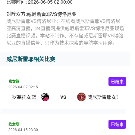
比赛时间: 2026-06-05 02:00:00
对阵双方:
威尼斯雷耶VS博洛尼亚
威尼斯雷耶VS博洛尼亚：在线看威尼斯雷耶VS博洛尼
亚高清直播，24直播网提供威尼斯雷耶VS博洛尼亚现场
比赛直播视频，本站不制作、不存储威尼斯雷耶VS博洛
尼亚的直播信号，只作为技术探索的导航学习用途。
威尼斯雷耶相关比赛
意女篮
已结束
2026-04-07 02:15
罗塞托女篮
威尼斯雷耶女篮
VS
欧女联
已结束
2026-04-15 23:30