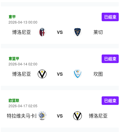
意甲
已结束
2026-04-13 00:00
博洛尼亚
莱切
VS
意篮甲
已结束
2026-04-14 02:00
博洛尼亚
坎图
VS
欧篮联
已结束
2026-04-17 02:05
特拉维夫马卡比
博洛尼亚
VS